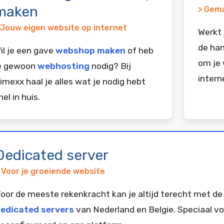
maken
> Gema
 Jouw eigen website op internet
Werkt 
de han
il je een gave
webshop maken
of heb
om je 
e gewoon
webhosting
nodig? Bij
intern
imexx haal je alles wat je nodig hebt
nel in huis.
Dedicated server
 Voor je groeiende website
oor de meeste rekenkracht kan je altijd terecht met de
edicated servers
van Nederland en Belgie. Speciaal vo