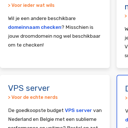
> Voor ieder wat wils
>
Wil je een andere beschikbare
domeinnaam checken
? Misschien is
W
jouw droomdomein nog wel beschikbaar
j
om te checken!
V
s
VPS server
> Voor de echte nerds
>
De goedkoopste budget
VPS server
van
V
Nederland en Belgie met een sublieme
d
performance en uptime? Bestel en zet