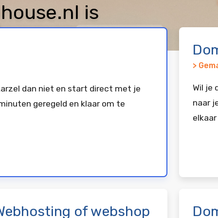
ouse.nl is
keerd bij
Vimexx
Dom
> Gema
Wil je
arzel dan niet en start direct met je
naar j
minuten geregeld en klaar om te
elkaar
Webhosting of webshop
Dom